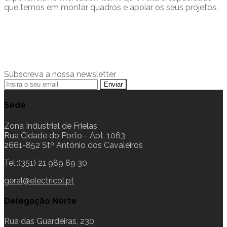
que temos em montar quadros e apoiar os seus projetos.
Subscreva a nossa newsletter
Sede
Zona Industrial de Frielas
Rua Cidade do Porto - Apt. 1063
2661-852 Stº António dos Cavaleiros
Tel.:(351) 21 989 89 30
geral@electricol.pt
Delegação Norte
Rua das Guardeiras, 230,