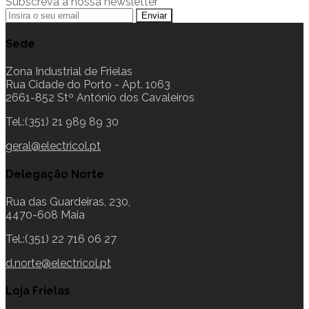
Subscreva a nossa newsletter
Sede
Zona Industrial de Frielas
Rua Cidade do Porto - Apt. 1063
2661-852 Stº António dos Cavaleiros
Tel.:(351) 21 989 89 30
geral@electricol.pt
Delegação Norte
Rua das Guardeiras, 230,
4470-608 Maia
Tel.:(351) 22 716 06 27
d.norte@electricol.pt
Loja Frielas