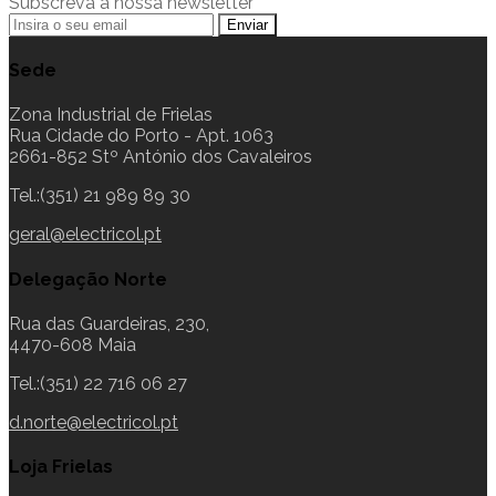
Subscreva a nossa newsletter
Sede
Zona Industrial de Frielas
Rua Cidade do Porto - Apt. 1063
2661-852 Stº António dos Cavaleiros
Tel.:(351) 21 989 89 30
geral@electricol.pt
Delegação Norte
Rua das Guardeiras, 230,
4470-608 Maia
Tel.:(351) 22 716 06 27
d.norte@electricol.pt
Loja Frielas