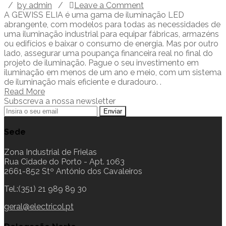
/
by admin
/
Leave a Comment
A GEWISS ELIA é uma gama de iluminação LED
abrangente, com modelos para todas as necessidades de
uma iluminação industrial para equipar fábricas, armazéns
ou edifícios e baixar o consumo de energia. Mas por outro
lado, assegurar uma poupança financeira real no final do
projeto de iluminação. Pague o seu investimento em
iluminação em menos de um ano e meio, com um sistema
de iluminação mais eficiente e duradouro. .
Read More
Subscreva a nossa newsletter
Sede
Zona Industrial de Frielas
Rua Cidade do Porto - Apt. 1063
2661-852 Stº António dos Cavaleiros
Tel.:(351) 21 989 89 30
geral@electricol.pt