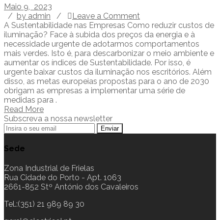
Maio 9, 2023
/
by admin
/
Leave a Comment
A Sustentabilidade nas Empresas Como reduzir custos de
iluminação? Face à subida dos preços da energia e à
necessidade urgente de adotarmos comportamentos
mais verdes. Isto é, para descarbonizar o meio ambiente e
aumentar os índices de Sustentabilidade. Por isso, é
urgente baixar custos da iluminação nos escritórios. Além
disso, as metas europeias propostas para o ano de 2030
obrigam as empresas a implementar uma série de
medidas para .
Read More
Subscreva a nossa newsletter
Sede
Zona Industrial de Frielas
Rua Cidade do Porto - Apt. 1063
2661-852 Stº António dos Cavaleiros
Tel.:(351) 21 989 89 30