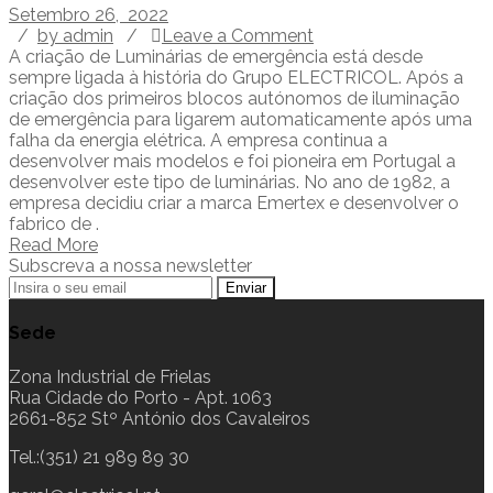
Setembro 26, 2022
/
by admin
/
Leave a Comment
A criação de Luminárias de emergência está desde
sempre ligada à história do Grupo ELECTRICOL. Após a
criação dos primeiros blocos autónomos de iluminação
de emergência para ligarem automaticamente após uma
falha da energia elétrica. A empresa continua a
desenvolver mais modelos e foi pioneira em Portugal a
desenvolver este tipo de luminárias. No ano de 1982, a
empresa decidiu criar a marca Emertex e desenvolver o
fabrico de .
Read More
Subscreva a nossa newsletter
Sede
Zona Industrial de Frielas
Rua Cidade do Porto - Apt. 1063
2661-852 Stº António dos Cavaleiros
Tel.:(351) 21 989 89 30