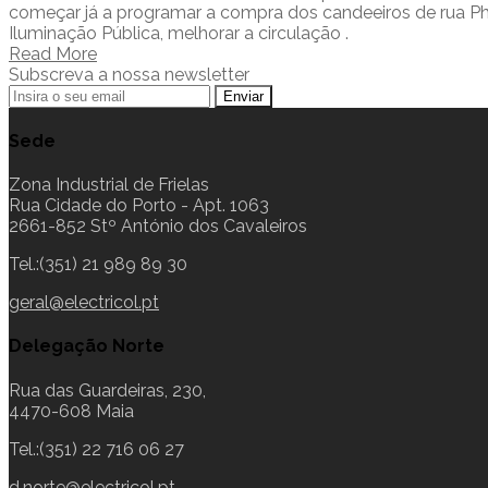
começar já a programar a compra dos candeeiros de rua Phili
Iluminação Pública, melhorar a circulação .
Read More
Subscreva a nossa newsletter
Sede
Zona Industrial de Frielas
Rua Cidade do Porto - Apt. 1063
2661-852 Stº António dos Cavaleiros
Tel.:(351) 21 989 89 30
geral@electricol.pt
Delegação Norte
Rua das Guardeiras, 230,
4470-608 Maia
Tel.:(351) 22 716 06 27
d.norte@electricol.pt