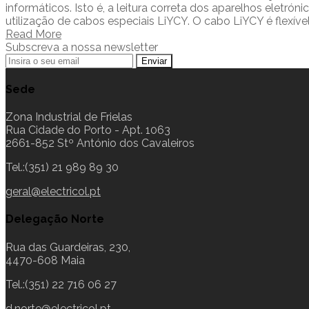
informáticos. Isto é, a leitura correta dos aparelhos eletr
utilização de cabos especiais LiYCY. O cabo LiYCY é flexível
Read More
Subscreva a nossa newsletter
Sede
Zona Industrial de Frielas
Rua Cidade do Porto - Apt. 1063
2661-852 Stº António dos Cavaleiros
Tel.:(351) 21 989 89 30
geral@electricol.pt
Delegação Norte
Rua das Guardeiras, 230,
4470-608 Maia
Tel.:(351) 22 716 06 27
d.norte@electricol.pt