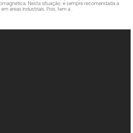
letromagnética. Nesta situação, é sempre recomendada a
m áreas industriais. Pois, tem a .