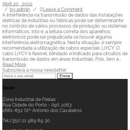
Abril 20, 2022
/
by admin
/
Leave a Comment
A interferência na transmissão de dados das instalações
elétricas de indústrias ou fábricas pode ser determinante
no controlo de vários processos de produção ou sistemas
informáticos. Isto é, a leitura correta dos aparelhos
eletrónicos pode ser prejudicada se houver alguma
interferência eletromagnética. Nesta situação, é sempre
recomendada a utilização de cabos especiais LiYCY. O
cabo LiYCY é flexível, blindado e indicado para circuitos de
transmissão de dados em áreas industriais. Pois, tem a .
Read More
Subscreva a nossa newsletter
Sede
Zona Industrial de Frielas
Rua Cidade do Porto - Apt. 1063
2661-852 Stº António dos Cavaleiros
Tel.:(351) 21 989 89 30