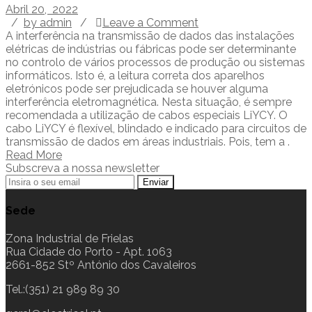
Abril 20, 2022
/
by admin
/
Leave a Comment
A interferência na transmissão de dados das instalações
elétricas de indústrias ou fábricas pode ser determinante
no controlo de vários processos de produção ou sistemas
informáticos. Isto é, a leitura correta dos aparelhos
eletrónicos pode ser prejudicada se houver alguma
interferência eletromagnética. Nesta situação, é sempre
recomendada a utilização de cabos especiais LiYCY. O
cabo LiYCY é flexível, blindado e indicado para circuitos de
transmissão de dados em áreas industriais. Pois, tem a .
Read More
Subscreva a nossa newsletter
Sede
Zona Industrial de Frielas
Rua Cidade do Porto - Apt. 1063
2661-852 Stº António dos Cavaleiros
Tel.:(351) 21 989 89 30