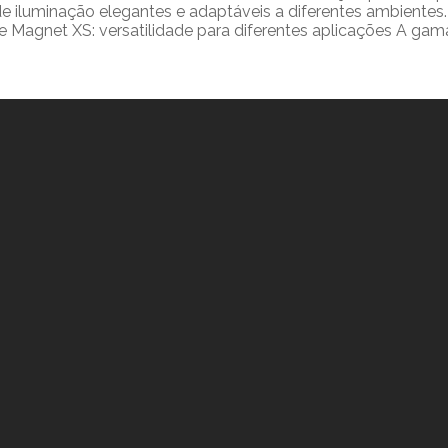
e iluminação elegantes e adaptáveis a diferentes ambientes
e Magnet XS: versatilidade para diferentes aplicações A gam