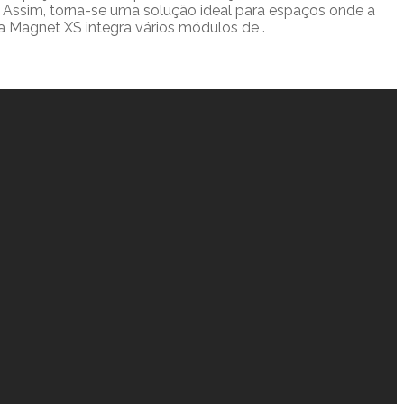
. Assim, torna-se uma solução ideal para espaços onde a
a Magnet XS integra vários módulos de .