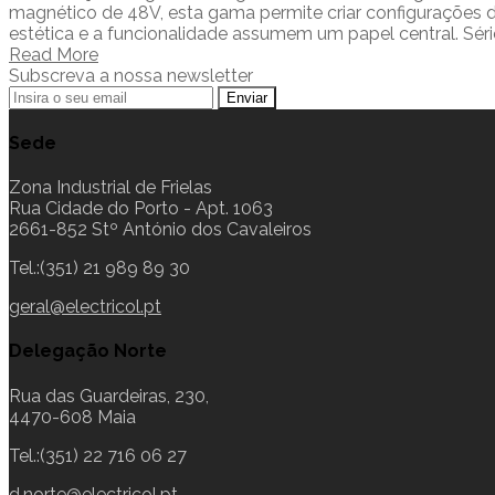
magnético de 48V, esta gama permite criar configurações d
estética e a funcionalidade assumem um papel central. Séri
Read More
Subscreva a nossa newsletter
Sede
Zona Industrial de Frielas
Rua Cidade do Porto - Apt. 1063
2661-852 Stº António dos Cavaleiros
Tel.:(351) 21 989 89 30
geral@electricol.pt
Delegação Norte
Rua das Guardeiras, 230,
4470-608 Maia
Tel.:(351) 22 716 06 27
d.norte@electricol.pt