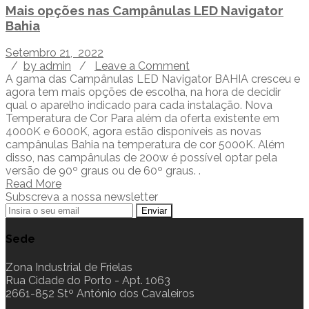
Mais opções nas Campânulas LED Navigator
Bahia
Setembro 21, 2022
/
by admin
/
Leave a Comment
A gama das Campânulas LED Navigator BAHIA cresceu e
agora tem mais opções de escolha, na hora de decidir
qual o aparelho indicado para cada instalação. Nova
Temperatura de Cor Para além da oferta existente em
4000K e 6000K, agora estão disponíveis as novas
campânulas Bahia na temperatura de cor 5000K. Além
disso, nas campânulas de 200w é possível optar pela
versão de 90º graus ou de 60º graus. .
Read More
Subscreva a nossa newsletter
Sede
Zona Industrial de Frielas
Rua Cidade do Porto - Apt. 1063
2661-852 Stº António dos Cavaleiros