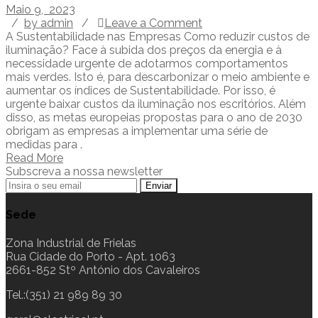
Maio 9, 2023
/
by admin
/
Leave a Comment
A Sustentabilidade nas Empresas Como reduzir custos de
iluminação? Face à subida dos preços da energia e à
necessidade urgente de adotarmos comportamentos
mais verdes. Isto é, para descarbonizar o meio ambiente e
aumentar os índices de Sustentabilidade. Por isso, é
urgente baixar custos da iluminação nos escritórios. Além
disso, as metas europeias propostas para o ano de 2030
obrigam as empresas a implementar uma série de
medidas para .
Read More
Subscreva a nossa newsletter
Sede
Zona Industrial de Frielas
Rua Cidade do Porto - Apt. 1063
2661-852 Stº António dos Cavaleiros
Tel.:(351) 21 989 89 30