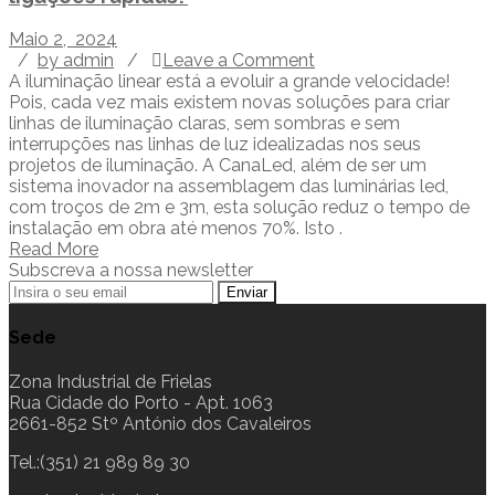
Maio 2, 2024
/
by admin
/
Leave a Comment
A iluminação linear está a evoluir a grande velocidade!
Pois, cada vez mais existem novas soluções para criar
linhas de iluminação claras, sem sombras e sem
interrupções nas linhas de luz idealizadas nos seus
projetos de iluminação. A CanaLed, além de ser um
sistema inovador na assemblagem das luminárias led,
com troços de 2m e 3m, esta solução reduz o tempo de
instalação em obra até menos 70%. Isto .
Read More
Subscreva a nossa newsletter
Sede
Zona Industrial de Frielas
Rua Cidade do Porto - Apt. 1063
2661-852 Stº António dos Cavaleiros
Tel.:(351) 21 989 89 30