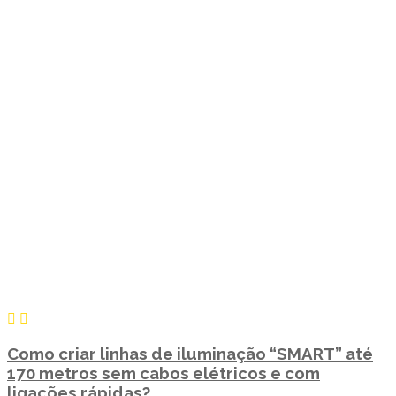
Como criar linhas de iluminação “SMART” até
170 metros sem cabos elétricos e com
ligações rápidas?