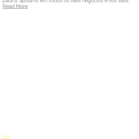
para si, apoiá-lo em todos os seus negócios e nos seus .
Read More