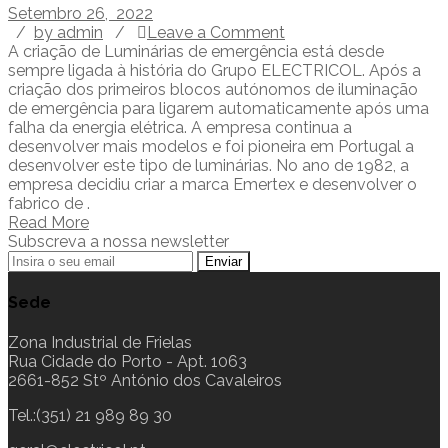
Setembro 26, 2022
/
by admin
/
Leave a Comment
A criação de Luminárias de emergência está desde
sempre ligada à história do Grupo ELECTRICOL. Após a
criação dos primeiros blocos autónomos de iluminação
de emergência para ligarem automaticamente após uma
falha da energia elétrica. A empresa continua a
desenvolver mais modelos e foi pioneira em Portugal a
desenvolver este tipo de luminárias. No ano de 1982, a
empresa decidiu criar a marca Emertex e desenvolver o
fabrico de .
Read More
Subscreva a nossa newsletter
Sede
Zona Industrial de Frielas
Rua Cidade do Porto - Apt. 1063
2661-852 Stº António dos Cavaleiros
Tel.:(351) 21 989 89 30