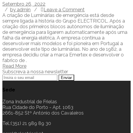
Setembro 26, 2022
/
by admin
/
Leave a Comment
A criação de Luminárias de emergência está desde
sempre ligada à história do Grupo ELECTRICOL. Após a
criação dos primeiros blocos autónomos de iluminação
de emergência para ligarem automaticamente após uma
falha da energia elétrica. A empresa continua a
desenvolver mais modelos e foi pioneira em Portugal a
desenvolver este tipo de luminárias. No ano de 1982, a
empresa decidiu criar a marca Emertex e desenvolver o
fabrico de .
Read More
Subscreva a nossa newsletter
Sede
Zona Industrial de Frielas
Rua Cidade do Porto - Apt. 1063
2661-852 Stº António dos Cavaleiros
Tel.:(351) 21 989 89 30