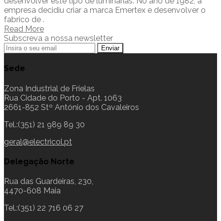
desenvolver este tipo de luminárias. No ano de 1982, a
empresa decidiu criar a marca Emertex e desenvolver o
fabrico de .
Read More
Subscreva a nossa newsletter
Sede
Zona Industrial de Frielas
Rua Cidade do Porto - Apt. 1063
2661-852 Stº António dos Cavaleiros
Tel.:(351) 21 989 89 30
geral@electricol.pt
Delegação Norte
Rua das Guardeiras, 230,
4470-608 Maia
Tel.:(351) 22 716 06 27