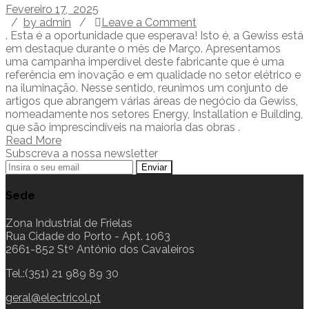
Fevereiro 17, 2025
/
by admin
/
Leave a Comment
. Esta é a oportunidade que esperava! Isto é, a Gewiss está
em destaque durante o mês de Março. Apresentamos
uma campanha imperdível deste fabricante que é uma
referência em inovação e em qualidade no setor elétrico e
na iluminação. Nesse sentido, reunimos um conjunto de
artigos que abrangem várias áreas de negócio da Gewiss,
nomeadamente nos setores Energy, Installation e Building,
que são imprescindíveis na maioria das obras .
Read More
Subscreva a nossa newsletter
Sede
Zona Industrial de Frielas
Rua Cidade do Porto - Apt. 1063
2661-852 Stº António dos Cavaleiros
Tel.:(351) 21 989 89 30
geral@electricol.pt