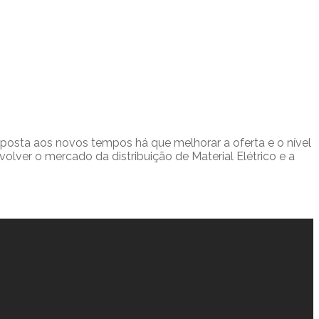
resposta aos novos tempos há que melhorar a oferta e o nível
lver o mercado da distribuição de Material Elétrico e a