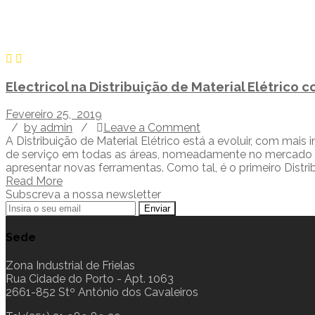
Electricol na Distribuição de Material Elétrico 
Fevereiro 25, 2019
/
by admin
/
Leave a Comment
A Distribuição de Material Elétrico está a evoluir, com mai
de serviço em todas as áreas, nomeadamente no mercado dos 
apresentar novas ferramentas. Como tal, é o primeiro Distrib
Read More
Subscreva a nossa newsletter
Sede
Zona Industrial de Frielas
Rua Cidade do Porto - Apt. 1063
2661-852 Stº António dos Cavaleiros