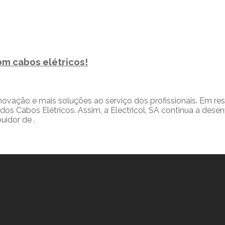
com cabos elétricos!
s inovação e mais soluções ao serviço dos profissionais. Em 
Cabos Elétricos. Assim, a Electricol, SA continua a desenvo
uidor de .