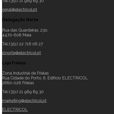
Tel.:(351) 21 989 89 30
geral@electricol.pt
Delegação Norte
Rua das Guardeiras, 230,
4470-608 Maia
Tel.:(351) 22 716 06 27
d.norte@electricol.pt
Loja Frielas
Zona Industrial de Frielas
Rua Cidade do Porto, 6, Edifício ELECTRICOL
2660-026 Frielas
Tel.:(351) 21 989 89 30
marketing@electricol.pt
ELECTRICOL