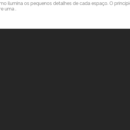
omo ilumina os pequenos detalhes de cada espaço. O princí
re uma .