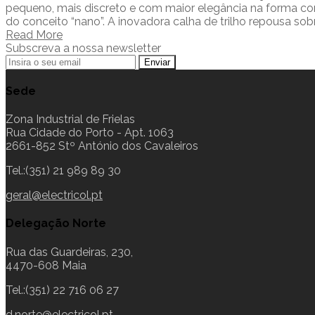
pequeno, mais discreto e com maior elegância na forma c
do conceito “nano”. A inovadora calha de trilho repousa sob
Read More
Subscreva a nossa newsletter
Sede
Zona Industrial de Frielas
Rua Cidade do Porto - Apt. 1063
2661-852 Stº António dos Cavaleiros
Tel.:(351) 21 989 89 30
geral@electricol.pt
Delegação Norte
Rua das Guardeiras, 230,
4470-608 Maia
Tel.:(351) 22 716 06 27
d.norte@electricol.pt