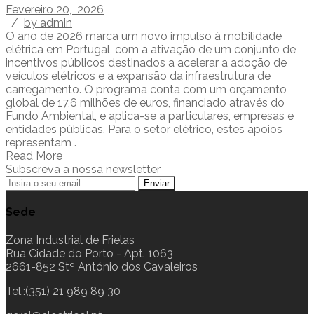
Fevereiro 20, 2026
/
by admin
O ano de 2026 marca um novo impulso à mobilidade
elétrica em Portugal, com a ativação de um conjunto de
incentivos públicos destinados a acelerar a adoção de
veículos elétricos e a expansão da infraestrutura de
carregamento. O programa conta com um orçamento
global de 17,6 milhões de euros, financiado através do
Fundo Ambiental, e aplica-se a particulares, empresas e
entidades públicas. Para o setor elétrico, estes apoios
representam .
Read More
Subscreva a nossa newsletter
Sede
Zona Industrial de Frielas
Rua Cidade do Porto - Apt. 1063
2661-852 Stº António dos Cavaleiros
Tel.:(351) 21 989 89 30