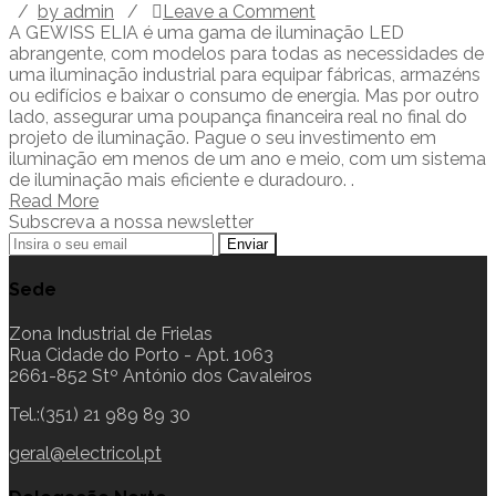
/
by admin
/
Leave a Comment
A GEWISS ELIA é uma gama de iluminação LED
abrangente, com modelos para todas as necessidades de
uma iluminação industrial para equipar fábricas, armazéns
ou edifícios e baixar o consumo de energia. Mas por outro
lado, assegurar uma poupança financeira real no final do
projeto de iluminação. Pague o seu investimento em
iluminação em menos de um ano e meio, com um sistema
de iluminação mais eficiente e duradouro. .
Read More
Subscreva a nossa newsletter
Sede
Zona Industrial de Frielas
Rua Cidade do Porto - Apt. 1063
2661-852 Stº António dos Cavaleiros
Tel.:(351) 21 989 89 30
geral@electricol.pt