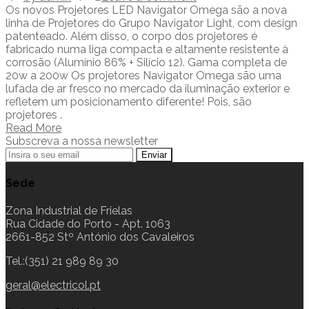
Os novos Projetores LED Navigator Omega são a nova
linha de Projetores do Grupo Navigator Light, com design
patenteado. Além disso, o corpo dos projetores é
fabricado numa liga compacta e altamente resistente à
corrosão (Alumínio 86% + Silício 12). Gama completa de
20w a 200w Os projetores Navigator Omega são uma
lufada de ar fresco no mercado da iluminação exterior e
refletem um posicionamento diferente! Pois, são
projetores .
Read More
Subscreva a nossa newsletter
Sede
Zona Industrial de Frielas
Rua Cidade do Porto - Apt. 1063
2661-852 Stº António dos Cavaleiros
Tel.:(351) 21 989 89 30
geral@electricol.pt