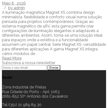
Maio 8, 2026
/
by admin
A iluminação magnética Magnet XS combina design
minimalista, flexibilidade e conforto visual numa solução
pensada para projetos contemporâneos. Graças ao
sistema magnético de 48V, esta gama permite criar
configurações de iluminação elegantes e adaptáveis a
diferentes ambientes. Assim, torna-se uma solução ideal
para espaços onde a estética e a funcionalidade
assumem um papel central. Série Magnet XS: versatilidade
para diferentes aplicações A gama Magnet XS integra
vários módulos de .
Read More
Subscreva a nossa newsletter
Sede
Zona Industrial de Frielas
Rua Cidade do Porto - Apt. 1063
2661-852 Stº António dos Cavaleiros
Tel.:(351) 21 989 89 30