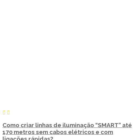
Como criar linhas de iluminação “SMART” até
170 metros sem cabos elétricos e com
ligações rápidas?