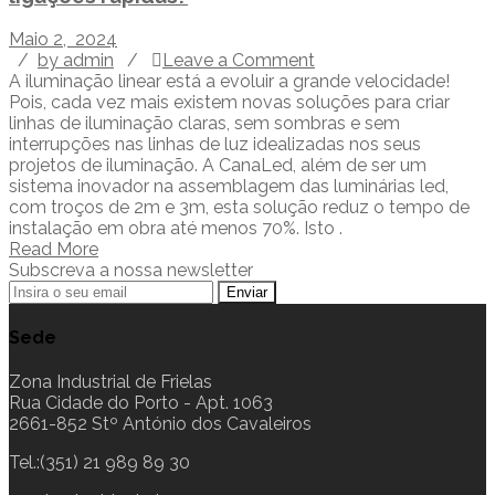
Maio 2, 2024
/
by admin
/
Leave a Comment
A iluminação linear está a evoluir a grande velocidade!
Pois, cada vez mais existem novas soluções para criar
linhas de iluminação claras, sem sombras e sem
interrupções nas linhas de luz idealizadas nos seus
projetos de iluminação. A CanaLed, além de ser um
sistema inovador na assemblagem das luminárias led,
com troços de 2m e 3m, esta solução reduz o tempo de
instalação em obra até menos 70%. Isto .
Read More
Subscreva a nossa newsletter
Sede
Zona Industrial de Frielas
Rua Cidade do Porto - Apt. 1063
2661-852 Stº António dos Cavaleiros
Tel.:(351) 21 989 89 30