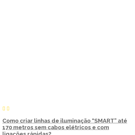
Como criar linhas de iluminação “SMART” até
170 metros sem cabos elétricos e com
ligações rápidas?