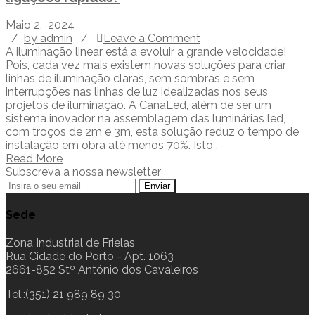
Maio 2, 2024
/
by admin
/
Leave a Comment
A iluminação linear está a evoluir a grande velocidade!
Pois, cada vez mais existem novas soluções para criar
linhas de iluminação claras, sem sombras e sem
interrupções nas linhas de luz idealizadas nos seus
projetos de iluminação. A CanaLed, além de ser um
sistema inovador na assemblagem das luminárias led,
com troços de 2m e 3m, esta solução reduz o tempo de
instalação em obra até menos 70%. Isto .
Read More
Subscreva a nossa newsletter
Sede
Zona Industrial de Frielas
Rua Cidade do Porto - Apt. 1063
2661-852 Stº António dos Cavaleiros
Tel.:(351) 21 989 89 30