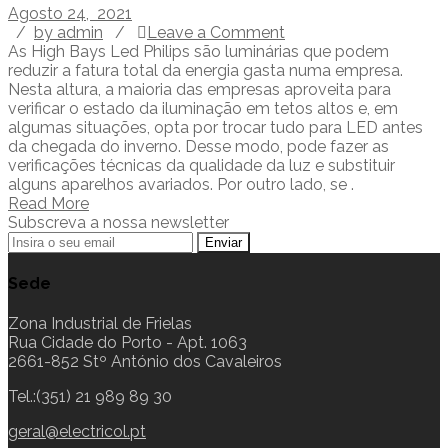
Agosto 24, 2021
/
by admin
/
Leave a Comment
As High Bays Led Philips são luminárias que podem
reduzir a fatura total da energia gasta numa empresa.
Nesta altura, a maioria das empresas aproveita para
verificar o estado da iluminação em tetos altos e, em
algumas situações, opta por trocar tudo para LED antes
da chegada do inverno. Desse modo, pode fazer as
verificações técnicas da qualidade da luz e substituir
alguns aparelhos avariados. Por outro lado, se .
Read More
Subscreva a nossa newsletter
Sede
Zona Industrial de Frielas
Rua Cidade do Porto - Apt. 1063
2661-852 Stº António dos Cavaleiros
Tel.:(351) 21 989 89 30
geral@electricol.pt