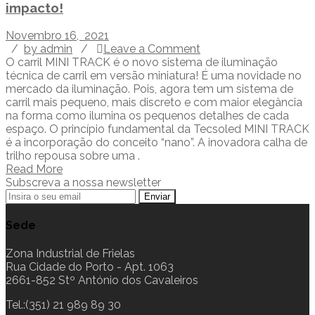
impacto!
Novembro 16, 2021
/
by admin
/
Leave a Comment
O carril MINI TRACK é o novo sistema de iluminação
técnica de carril em versão miniatura! É uma novidade no
mercado da iluminação. Pois, agora tem um sistema de
carril mais pequeno, mais discreto e com maior elegância
na forma como ilumina os pequenos detalhes de cada
espaço. O princípio fundamental da Tecsoled MINI TRACK
é a incorporação do conceito “nano”. A inovadora calha de
trilho repousa sobre uma .
Read More
Subscreva a nossa newsletter
Sede
Zona Industrial de Frielas
Rua Cidade do Porto - Apt. 1063
2661-852 Stº António dos Cavaleiros
Tel.:(351) 21 989 89 30