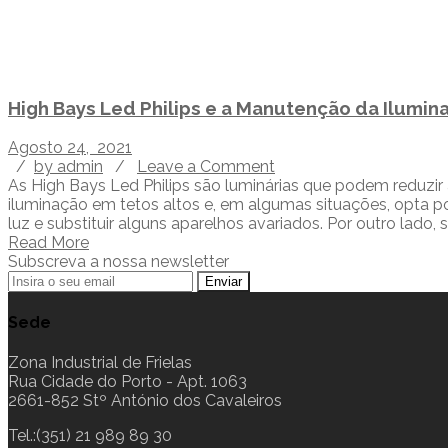
High Bays Led Philips e a Manutenção da Ilumina
Agosto 24, 2021
/
by admin
/
Leave a Comment
As High Bays Led Philips são luminárias que podem reduzir 
iluminação em tetos altos e, em algumas situações, opta p
luz e substituir alguns aparelhos avariados. Por outro lado, s
Read More
Subscreva a nossa newsletter
Sede
Zona Industrial de Frielas
Rua Cidade do Porto - Apt. 1063
2661-852 Stº António dos Cavaleiros
Tel.:(351) 21 989 89 30