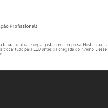
ção Profissional!
a fatura total da energia gasta numa empresa. Nesta altura, 
or trocar tudo para LED antes da chegada do inverno. Desse 
e .