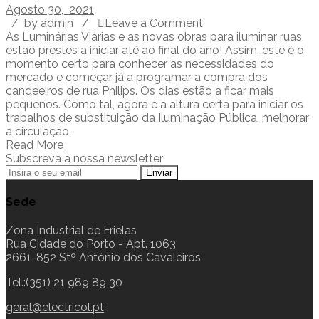
Agosto 30, 2021
/
by admin
/
Leave a Comment
As Luminárias Viárias e as novas obras para iluminar ruas,
estão prestes a iniciar até ao final do ano! Assim, este é o
momento certo para conhecer as necessidades do
mercado e começar já a programar a compra dos
candeeiros de rua Philips. Os dias estão a ficar mais
pequenos. Como tal, agora é a altura certa para iniciar os
trabalhos de substituição da Iluminação Pública, melhorar
a circulação .
Read More
Subscreva a nossa newsletter
Sede
Zona Industrial de Frielas
Rua Cidade do Porto - Apt. 1063
2661-852 Stº António dos Cavaleiros
Tel.:(351) 21 989 89 30
geral@electricol.pt