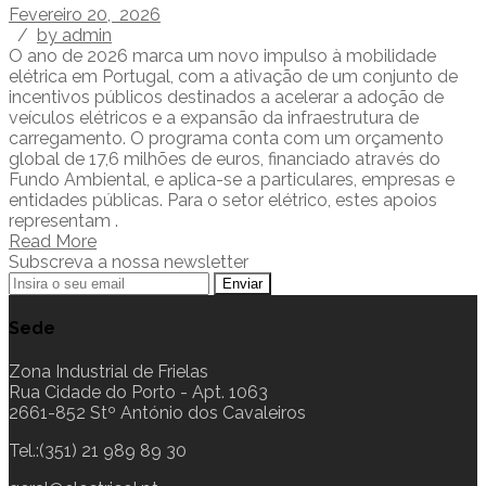
Fevereiro 20, 2026
/
by admin
O ano de 2026 marca um novo impulso à mobilidade
elétrica em Portugal, com a ativação de um conjunto de
incentivos públicos destinados a acelerar a adoção de
veículos elétricos e a expansão da infraestrutura de
carregamento. O programa conta com um orçamento
global de 17,6 milhões de euros, financiado através do
Fundo Ambiental, e aplica-se a particulares, empresas e
entidades públicas. Para o setor elétrico, estes apoios
representam .
Read More
Subscreva a nossa newsletter
Sede
Zona Industrial de Frielas
Rua Cidade do Porto - Apt. 1063
2661-852 Stº António dos Cavaleiros
Tel.:(351) 21 989 89 30