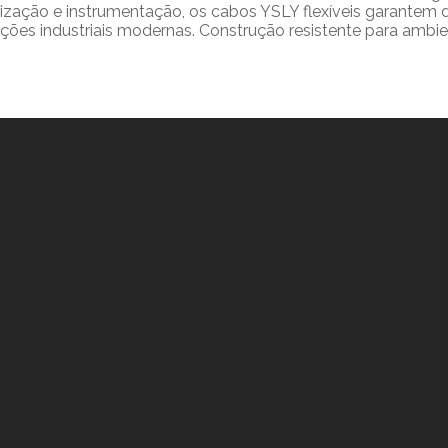
lização e instrumentação, os cabos YSLY flexíveis garante
lações industriais modernas. Construção resistente para amb