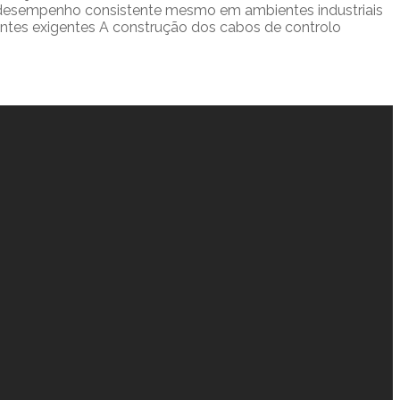
m desempenho consistente mesmo em ambientes industriais
ientes exigentes A construção dos cabos de controlo