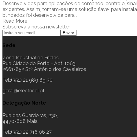
Desenvolvidos para aplicações de comando, controlo, sina
exigentes. Assim, tornam-se uma solução fiável para insta
blindados foi desenvolvida para .
Read More
Subscreva a nossa newsletter
Sede
Zona Industrial de Frielas
Rua Cidade do Porto - Apt. 1063
2661-852 Stº António dos Cavaleiros
Tel.:(351) 21 989 89 30
geral@electricol.pt
Delegação Norte
Rua das Guardeiras, 230,
4470-608 Maia
Tel.:(351) 22 716 06 27