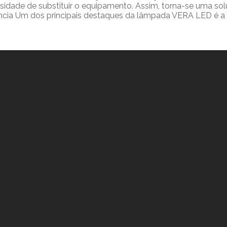
dade de substituir o equipamento. Assim, torna-se uma soluçã
ência Um dos principais destaques da lâmpada VERA LED é a p