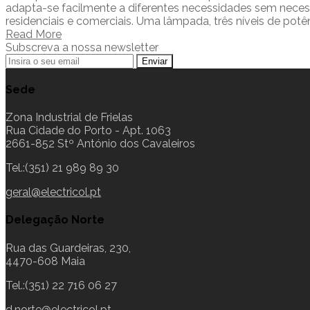
adapta-se facilmente a diferentes necessidades sem necessi
residenciais e comerciais. Uma lâmpada, três níveis de pot
Read More
Subscreva a nossa newsletter
Sede
Zona Industrial de Frielas
Rua Cidade do Porto - Apt. 1063
2661-852 Stº António dos Cavaleiros
Tel.:(351) 21 989 89 30
geral@electricol.pt
Delegação Norte
Rua das Guardeiras, 230,
4470-608 Maia
Tel.:(351) 22 716 06 27
d.norte@electricol.pt