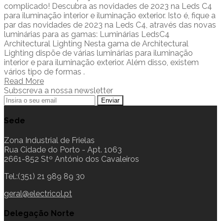
complicado! Descubra as novidades de 2023 na Leds C4
para iluminação interior e iluminação exterior. Isto é, fique a
par das novidades de 2023 na Leds C4, através das novas
luminárias para as gamas: Luminárias LedsC4
Architectural Lighting Nesta gama de Architectural
Lighting dispõe de várias luminárias para iluminação
interior e para iluminação exterior. Além disso, existem
vários tipo de formas .
Read More
Subscreva a nossa newsletter
Sede
Zona Industrial de Frielas
Rua Cidade do Porto - Apt. 1063
2661-852 Stº António dos Cavaleiros
Tel.:(351) 21 989 89 30
geral@electricol.pt
Delegação Norte