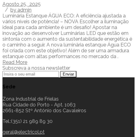
Agosto 25, 2025
/
by admin
Luminária Estanque ÁGUA ECO: A eficiência ajustada a
vários níveis de potência! – NOVA Escolher a iluminação
ideal para cada ambiente é um desafio! Apostar na
inovação ao desenvolver Luminárias LED que estão em
sintonia com o aumento da sustentabilidade energética é
o caminho a seguir. A nova luminária estanque Água ECO
foi criada com este objetivo! Além de ser uma armadura
estanque com altas performances no mercado da .
Read More
Subscreva a nossa newsletter
Sede
Zona Industrial de Frielas
Rua Cidade do Porto - Apt. 1063
2661-852 Stº António dos Cavaleiros
Tel.:(351) 21 989 89 30
geral@electricol.pt