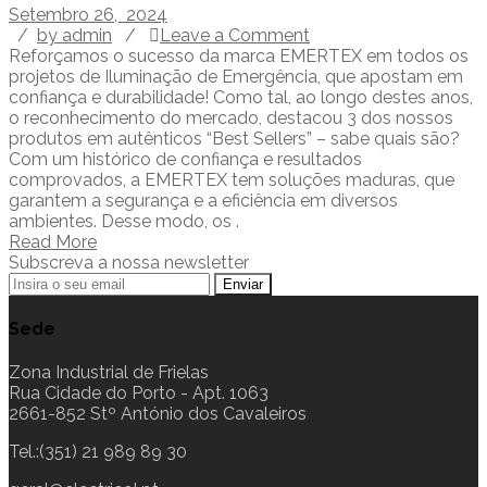
Setembro 26, 2024
/
by admin
/
Leave a Comment
Reforçamos o sucesso da marca EMERTEX em todos os
projetos de Iluminação de Emergência, que apostam em
confiança e durabilidade! Como tal, ao longo destes anos,
o reconhecimento do mercado, destacou 3 dos nossos
produtos em autênticos “Best Sellers” – sabe quais são?
Com um histórico de confiança e resultados
comprovados, a EMERTEX tem soluções maduras, que
garantem a segurança e a eficiência em diversos
ambientes. Desse modo, os .
Read More
Subscreva a nossa newsletter
Sede
Zona Industrial de Frielas
Rua Cidade do Porto - Apt. 1063
2661-852 Stº António dos Cavaleiros
Tel.:(351) 21 989 89 30