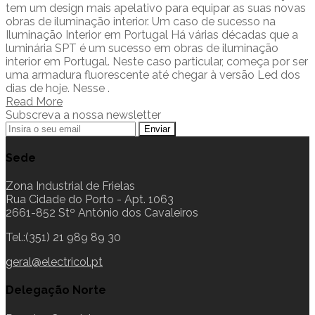
tem um design mais apelativo para equipar as suas novas
obras de iluminação interior. Um caso de sucesso na
Iluminação Interior em Portugal Há várias décadas que a
luminária SPT é um sucesso em obras de iluminação
interior em Portugal. Neste caso particular, começa por ser
uma armadura fluorescente até chegar à versão Led dos
dias de hoje. Nesse .
Read More
Subscreva a nossa newsletter
Sede
Zona Industrial de Frielas
Rua Cidade do Porto - Apt. 1063
2661-852 Stº António dos Cavaleiros
Tel.:(351) 21 989 89 30
geral@electricol.pt
Delegação Norte