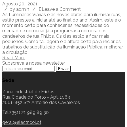
Agosto 30, 2021
/
by admin
/
Leave a Comment
As Luminárias Viárias e as novas obras para iluminar ruas,
estão prestes a iniciar até ao final do ano! Assim, este é o
momento certo para conhecer as necessidades do
mercado e começar já a programar a compra dos
candeeiros de rua Philips. Os dias estão a ficar mais
pequenos. Como tal, agora é a altura certa para iniciar os
trabalhos de substituição da Iluminação Pública, melhorar
a circulação .
Read More
Subscreva a nossa newsletter
Sede
Zona Industrial de Frielas
Rua Cidade do Porto - Apt. 1063
2661-852 Stº António dos Cavaleiros
Tel.:(351) 21 989 89 30
geral@electricol.pt