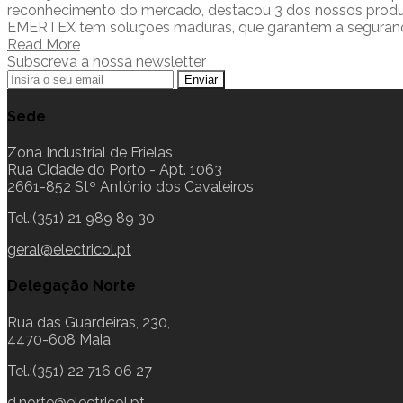
reconhecimento do mercado, destacou 3 dos nossos produto
EMERTEX tem soluções maduras, que garantem a segurança 
Read More
Subscreva a nossa newsletter
Sede
Zona Industrial de Frielas
Rua Cidade do Porto - Apt. 1063
2661-852 Stº António dos Cavaleiros
Tel.:(351) 21 989 89 30
geral@electricol.pt
Delegação Norte
Rua das Guardeiras, 230,
4470-608 Maia
Tel.:(351) 22 716 06 27
d.norte@electricol.pt