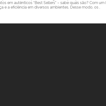
s em autênticos “Best Sellers” – sabe quais são? Com um h
e a eficiência em diversos ambientes. Desse modo, os .