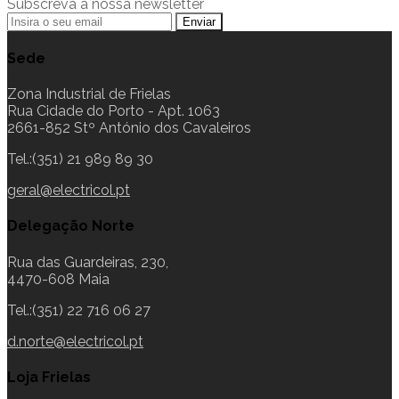
Subscreva a nossa newsletter
Sede
Zona Industrial de Frielas
Rua Cidade do Porto - Apt. 1063
2661-852 Stº António dos Cavaleiros
Tel.:(351) 21 989 89 30
geral@electricol.pt
Delegação Norte
Rua das Guardeiras, 230,
4470-608 Maia
Tel.:(351) 22 716 06 27
d.norte@electricol.pt
Loja Frielas