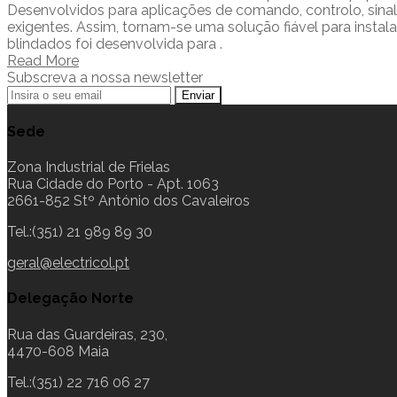
Desenvolvidos para aplicações de comando, controlo, sina
exigentes. Assim, tornam-se uma solução fiável para insta
blindados foi desenvolvida para .
Read More
Subscreva a nossa newsletter
Sede
Zona Industrial de Frielas
Rua Cidade do Porto - Apt. 1063
2661-852 Stº António dos Cavaleiros
Tel.:(351) 21 989 89 30
geral@electricol.pt
Delegação Norte
Rua das Guardeiras, 230,
4470-608 Maia
Tel.:(351) 22 716 06 27