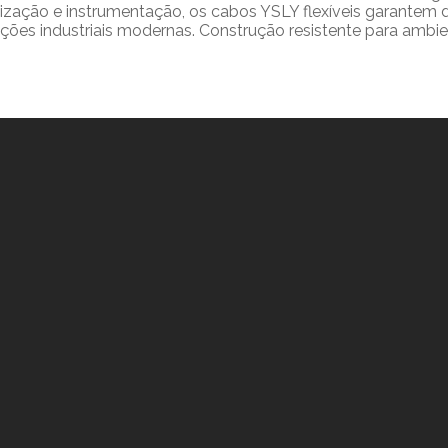
lização e instrumentação, os cabos YSLY flexíveis garante
lações industriais modernas. Construção resistente para amb