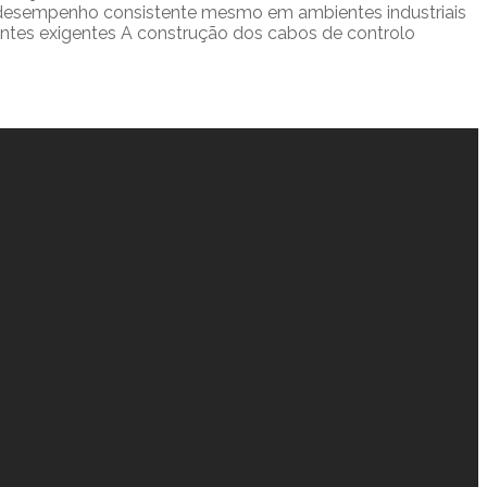
m desempenho consistente mesmo em ambientes industriais
ientes exigentes A construção dos cabos de controlo