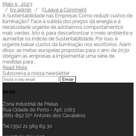
Maio 9, 2023
/
by admin
/
Leave a Comment
A Sustentabilidade nas Empresas Como reduzir custos de
iluminação? Face à subida dos preços da energia e à
necessidade urgente de adotarmos comportamentos
mais verdes. Isto é, para descarbonizar o meio ambiente e
aumentar os índices de Sustentabilidade. Por isso, é
urgente baixar custos da iluminação nos escritórios. Além
disso, as metas europeias propostas para o ano de 2030
obrigam as empresas a implementar uma série de
medidas para .
Read More
Subscreva a nossa newsletter
Sede
Zona Industrial de Frielas
Rua Cidade do Porto - Apt. 1063
2661-852 Stº António dos Cavaleiros
Tel.:(351) 21 989 89 30