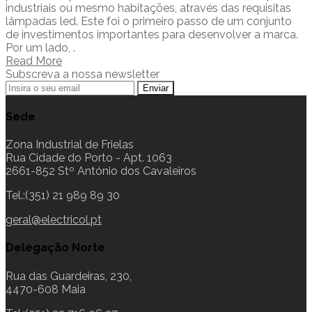
industriais ou mesmo habitações, através das requisitas
lâmpadas led. Este foi o primeiro passo de um conjunto
de investimentos importantes para desenvolver a marca.
Por um lado, .
Read More
Subscreva a nossa newsletter
Sede
Zona Industrial de Frielas
Rua Cidade do Porto - Apt. 1063
2661-852 Stº António dos Cavaleiros
Tel.:(351) 21 989 89 30
geral@electricol.pt
Delegação Norte
Rua das Guardeiras, 230,
4470-608 Maia