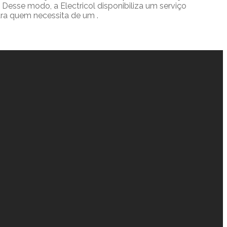
esse modo, a Electricol disponibiliza um serviço
ara quem necessita de um .