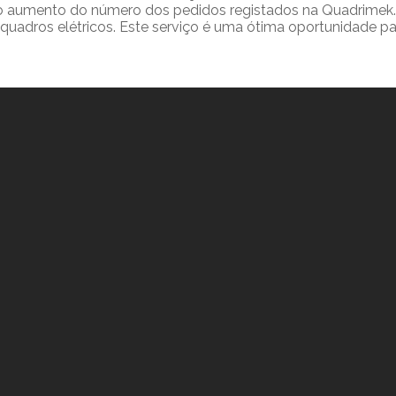
o aumento do número dos pedidos registados na Quadrimek. D
 quadros elétricos. Este serviço é uma ótima oportunidade p