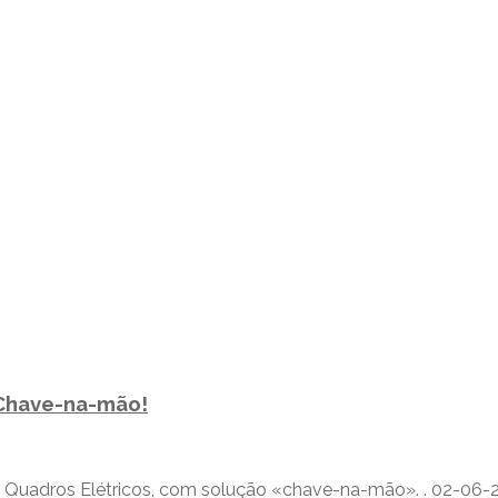
Chave-na-mão!
adros Elétricos, com solução «chave-na-mão». . 02-06-2