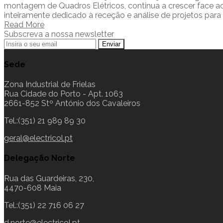
montagem de Quadros Elétricos, continua a crescer face a
inteiramente dedicado à receção e análise de projetos para
Read More
Subscreva a nossa newsletter
Sede
Zona Industrial de Frielas
Rua Cidade do Porto - Apt. 1063
2661-852 Stº António dos Cavaleiros
Tel.:(351) 21 989 89 30
geral@electricol.pt
Delegação Norte
Rua das Guardeiras, 230,
4470-608 Maia
Tel.:(351) 22 716 06 27
d.norte@electricol.pt