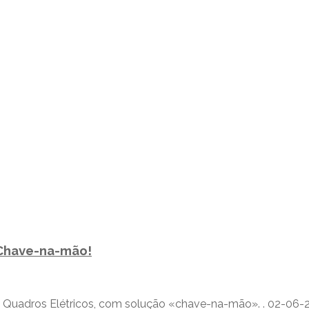
Chave-na-mão!
adros Elétricos, com solução «chave-na-mão». . 02-06-2