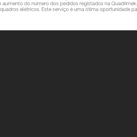
o aumento do número dos pedidos registados na Quadrimek. D
 quadros elétricos. Este serviço é uma ótima oportunidade p