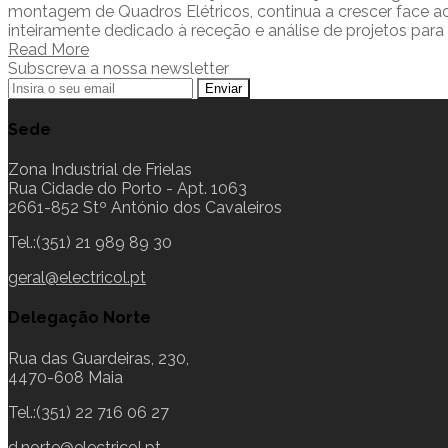
montagem de Quadros Elétricos, continua a crescer face a
inteiramente dedicado à receção e análise de projetos para
Read More
Subscreva a nossa newsletter
Sede
Zona Industrial de Frielas
Rua Cidade do Porto - Apt. 1063
2661-852 Stº António dos Cavaleiros
Tel.:(351) 21 989 89 30
geral@electricol.pt
Delegação Norte
Rua das Guardeiras, 230,
4470-608 Maia
Tel.:(351) 22 716 06 27
d.norte@electricol.pt