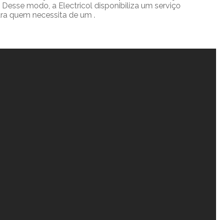
esse modo, a Electricol disponibiliza um serviço
ara quem necessita de um .