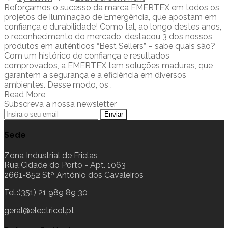
Reforçamos o sucesso da marca EMERTEX em todos os
projetos de Iluminação de Emergência, que apostam em
confiança e durabilidade! Como tal, ao longo destes anos,
o reconhecimento do mercado, destacou 3 dos nossos
produtos em autênticos “Best Sellers” – sabe quais são?
Com um histórico de confiança e resultados
comprovados, a EMERTEX tem soluções maduras, que
garantem a segurança e a eficiência em diversos
ambientes. Desse modo, os .
Read More
Subscreva a nossa newsletter
Sede
Zona Industrial de Frielas
Rua Cidade do Porto - Apt. 1063
2661-852 Stº António dos Cavaleiros
Tel.:(351) 21 989 89 30
geral@electricol.pt