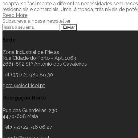
adapta-se facilmente a diferentes necessidades sem necessi
residenciais e comerciais. Uma lâmpada, três níveis de pot
Read More
Subscreva a nossa newsletter
Sede
Zona Industrial de Frielas
Rua Cidade do Porto - Apt. 1063
2661-852 Stº António dos Cavaleiros
Tel.:(351) 21 989 89 30
geral@electricol.pt
Delegação Norte
Rua das Guardeiras, 230,
4470-608 Maia
Tel.:(351) 22 716 06 27
d.norte@electricol.pt