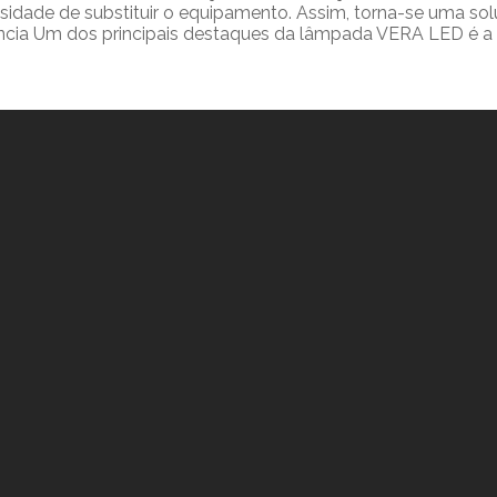
dade de substituir o equipamento. Assim, torna-se uma soluçã
ência Um dos principais destaques da lâmpada VERA LED é a p