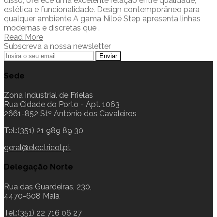
disso, oferece uma excelente relação entre qualidade,
estética e funcionalidade. Design contemporâneo para
qualquer ambiente A gama Niloé Step apresenta linhas
modernas e discretas que .
Read More
Subscreva a nossa newsletter
Sede
Zona Industrial de Frielas
Rua Cidade do Porto - Apt. 1063
2661-852 Stº António dos Cavaleiros
Tel.:(351) 21 989 89 30
geral@electricol.pt
Delegação Norte
Rua das Guardeiras, 230,
4470-608 Maia
Tel.:(351) 22 716 06 27