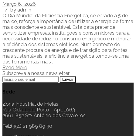
Março 6, 2026
/
by admin
O Dia Mundial da Eficiência Energética, celebrado a 5 de
março, reforça a importância de utilizar a energia de forma
mais consciente e sustentável. Esta data pretende
sensibilizar empresas, instituições e consumidores para a
necessidade de reduzir o consumo energético e melhorar
a eficiência dos sistemas elétricos. Num contexto de
crescente procura de energia e de transição para fontes
mais sustentáveis, a eficiência energética tornou-se uma
das ferramentas mais .
Read More
Subscreva a nossa newsletter
Sede
Zona Industrial de Frielas
Rua Cidade do Porto - Apt. 1063
2661-852 Stº António dos Cavaleiros
Tel.:(351) 21 989 89 30